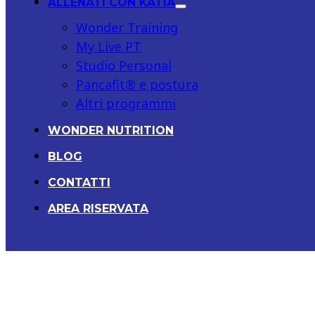
ALLENATI CON KATIA
Wonder Training
My Live PT
Studio Personal
Pancafit® e postura
Altri programmi
WONDER NUTRITION
BLOG
CONTATTI
AREA RISERVATA