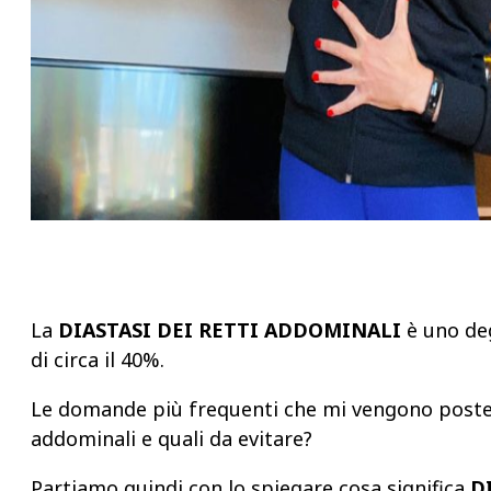
La
DIASTASI DEI RETTI ADDOMINALI
è uno deg
di circa il 40%.
Le domande più frequenti che mi vengono poste son
addominali e quali da evitare?
Partiamo quindi con lo spiegare cosa significa
D