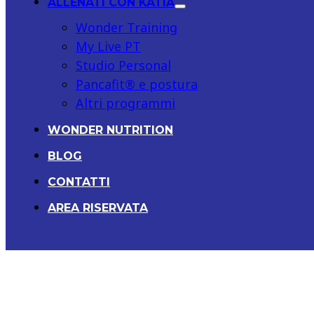
ALLENATI CON KATIA
Wonder Training
My Live PT
Studio Personal
Pancafit® e postura
Altri programmi
WONDER NUTRITION
BLOG
CONTATTI
AREA RISERVATA