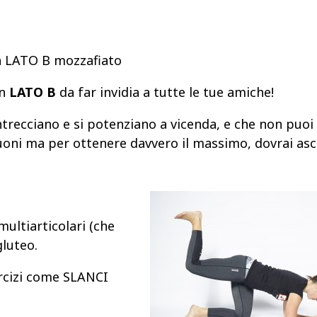
un LATO B mozzafiato
un
LATO B
da far invidia a tutte le tue amiche!
intrecciano e si potenziano a vicenda, e che non puoi
buoni ma per ottenere davvero il massimo, dovrai as
ultiarticolari (che
gluteo.
rcizi come SLANCI